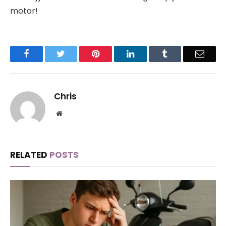
motor!
Facebook
Twitter
Pinterest
LinkedIn
Tumblr
Email
Chris
Website
RELATED
POSTS