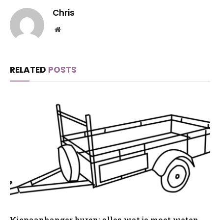
Chris
Website
RELATED
POSTS
Kiepaanhanger huren: alles wat je moet weten