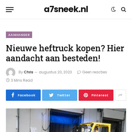
a7sneek.nl
AANHANGER
Nieuwe heftruck kopen? Hier
aandacht aan besteden!
By
Chris
augustus 20, 2023
Geen reacties
3 Mins Read
Facebook
Twitter
Pinterest