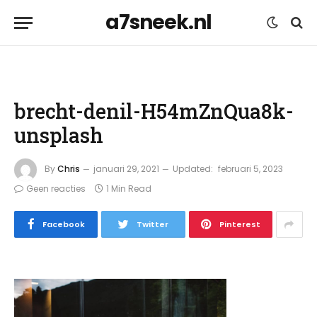
a7sneek.nl
brecht-denil-H54mZnQua8k-
unsplash
By
Chris
januari 29, 2021
Updated:
februari 5, 2023
Geen reacties
1 Min Read
Facebook
Twitter
Pinterest