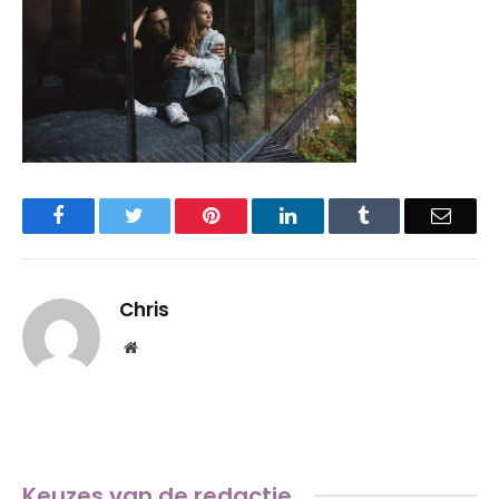
Facebook
Twitter
Pinterest
LinkedIn
Tumblr
Email
Chris
Website
Keuzes van de redactie