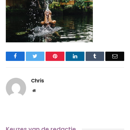
Facebook
Twitter
Pinterest
LinkedIn
Tumblr
Email
Chris
Website
Keuzes van de redactie