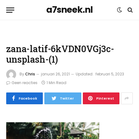
a7sneek.nl
zana-latif-6kVDN0VGj3c-
unsplash-(1)
By
Chris
januari 26, 2021
Updated:
februari 5, 2023
Geen reacties
1 Min Read
Facebook
Twitter
Pinterest